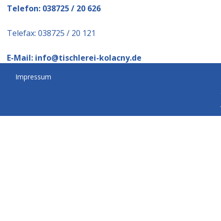
Telefon: 038725 / 20 626
Telefax: 038725 / 20 121
E-Mail: info
@tischlerei-kolacny.de
Impressum
Internet: www.tischlerei-kolacny.de
Steuernummer 090/240/05914