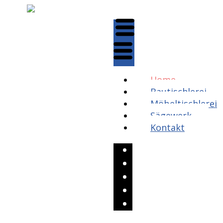
Home
Bautischlerei
Möbeltischlerei
Sägewerk
Kontakt
Home
Bautischlerei
Möbeltischlerei
Sägewerk
Kontakt